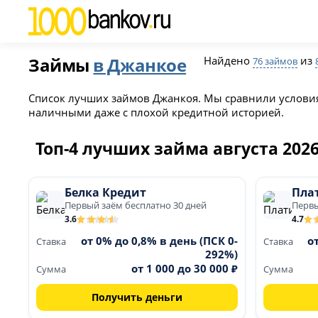
Займы
в Джанкое
Найдено
из
76 займов
Список лучших займов Джанкоя. Мы сравнили условия 
наличными даже с плохой кредитной историей.
Топ-4 лучших займа августа 202
Белка Кредит
Пла
Первый заём бесплатно 30 дней
Первы
3.6
4.7
от 0% до 0,8% в день (ПСК 0-
о
Ставка
Ставка
292%)
от 1 000 до 30 000 ₽
Сумма
Сумма
Получить деньги