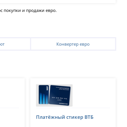
рс покупки и продажи евро.
ют
Конвертер евро
ВТБ
Платёжный стикер ВТБ
лицензия № 1000