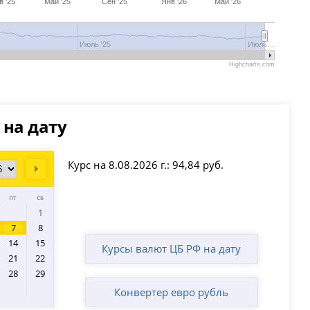
в '25
Май '25
Сен '25
Янв '26
Май '26
Июль '25
Июль…
Highcharts.com
 на дату
Курс на 8.08.2026 г.: 94,84 руб.
Next
ПТ
СБ
1
7
8
14
15
Курсы валют ЦБ РФ на дату
21
22
28
29
Конвертер евро рубль