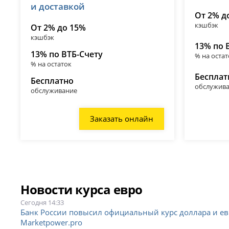
и доставкой
От 2% д
кэшбэк
От 2% до 15%
кэшбэк
13% по 
13% по ВТБ-Счету
% на остат
% на остаток
Бесплат
Бесплатно
обслужив
обслуживание
Заказать онлайн
Новости курса евро
Сегодня 14:33
Банк России повысил официальный курс доллара и евро
Marketpower.pro