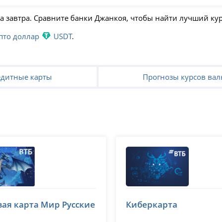
на завтра. Сравните банки Джанкоя, чтобы найти лучший ку
пто доллар
USDT
.
едитные карты
Прогнозы курсов вал
ВТБ
вая карта Мир Русские
Киберкарта
№ 1000
лицензия № 1000