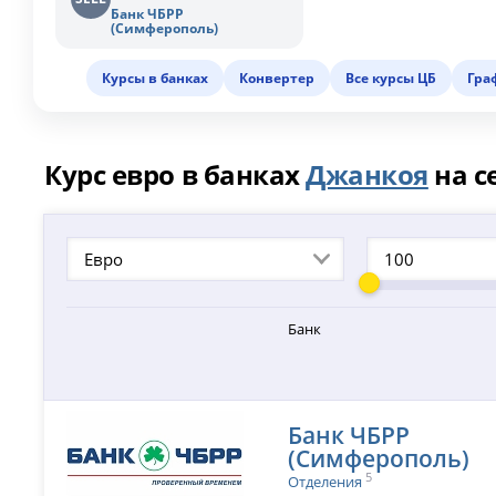
Банк ЧБРР
(Симферополь)
Курсы в банках
Конвертер
Все курсы ЦБ
Гра
Курс евро в банках
Джанкоя
на с
Евро
Банк
Банк ЧБРР
(Симферополь)
5
Отделения