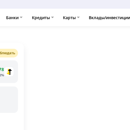
Банки
Кредиты
Карты
Вклады/инвестици
блюдать
78
82%