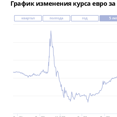
График изменения курса евро за 
квартал
полгода
год
5 ле