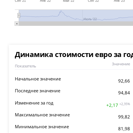
Сен '21
Янв '22
Май '22
Сен '22
Янв '23
Июль '22
Динамика стоимости евро за го
Значение
Показатель
Начальное значение
92,66
Последнее значение
94,84
Изменение за год
+2,35%
+2,17
Максимальное значение
99,82
Минимальное значение
81,98