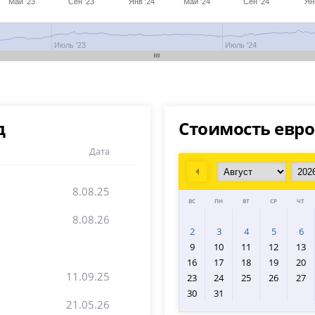
Май '23
Сен '23
Янв '24
Май '24
Сен '24
Ян
Июль '23
Июль '24
д
Стоимость евро
Дата
Prev
8.08.25
ВС
ПН
ВТ
СР
ЧТ
8.08.26
2
3
4
5
6
9
10
11
12
13
16
17
18
19
20
11.09.25
23
24
25
26
27
30
31
21.05.26