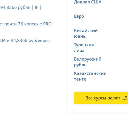
Доллар США
94,8366 рубля | IF |
Евро
т почти 76 копеек :: PRO
Китайский
юань
ША и 94,8366 руб/евро. -
Турецкая
лира
Белорусский
рубль
Казахстанский
тенге
Все курсы валют ЦБ