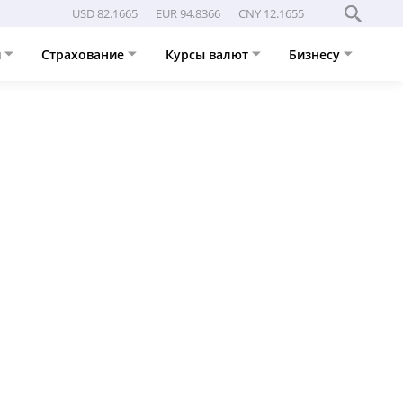
USD 82.1665
EUR 94.8366
CNY 12.1655
и
Страхование
Курсы валют
Бизнесу