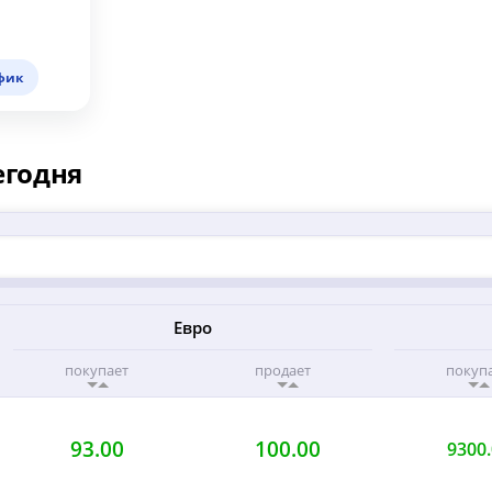
фик
егодня
Евро
покупает
продает
покуп
93.00
100.00
9300