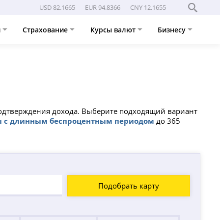
USD 82.1665
EUR 94.8366
CNY 12.1655
и
Страхование
Курсы валют
Бизнесу
 подтверждения дохода. Выберите подходящий вариант
ы с длинным беспроцентным периодом
до 365
Подобрать карту