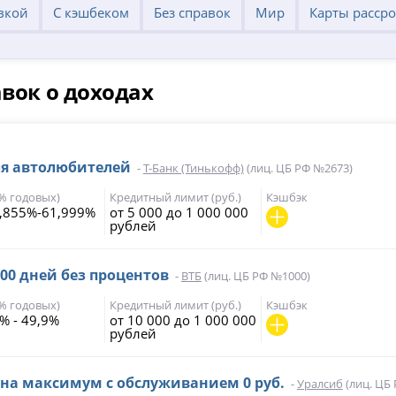
вкой
С кэшбеком
Без справок
Мир
Карты расср
авок о доходах
ля автолюбителей
-
Т-Банк (Тинькофф)
(лиц. ЦБ РФ №2673)
(% годовых)
Кредитный лимит (руб.)
Кэшбэк
,855%-61,999%
от 5 000 до 1 000 000
рублей
200 дней без процентов
-
ВТБ
(лиц. ЦБ РФ №1000)
(% годовых)
Кредитный лимит (руб.)
Кэшбэк
% - 49,9%
от 10 000 до 1 000 000
рублей
 на максимум с обслуживанием 0 руб.
-
Уралсиб
(лиц. ЦБ