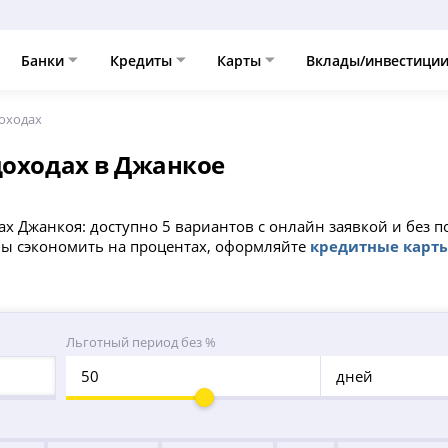
Банки
Кредиты
Карты
Вклады/инвестици
доходах
доходах в Джанкое
ах Джанкоя: доступно 5 вариантов с онлайн заявкой и без
обы сэкономить на процентах, оформляйте
кредитные карт
Льготный период без %
дней