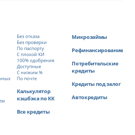
Без отказа
Микрозаймы
Без проверки
По паспорту
Рефинансирование
С плохой КИ
100% одобрения
Потребительские
Доступные
кредиты
й
С низким %
ичных
По почте
Кредиты под залог
Калькулятор
Автокредиты
кэшбэка по КК
ем
Все кредиты