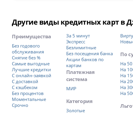
Другие виды кредитных карт в 
Преимущества
За 5 минут
Вирт
Экспресс
Новы
Без годового
Безлимитные
обслуживания
Без посещения банка
По с
Снятие без %
Акции банков по
Самые выгодные
На 50
картам
Лучшие кредитки
На 10
Платежная
С онлайн-заявкой
На 15
система
С доставкой
На 20
С кэшбеком
На 30
МИР
Без процентов
На 50
Моментальные
Категория
Срочно
Льго
Золотые