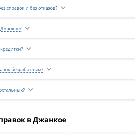
ез справок и без отказов?
 Джанкое?
 кредитки?
равок безработным?
 остальных?
справок в Джанкое