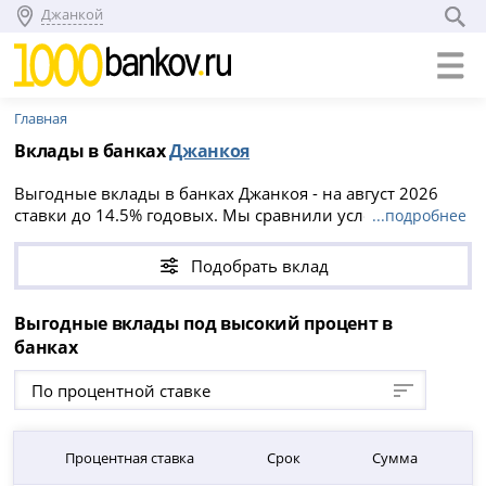
Джанкой
Главная
Вклады в банках
Джанкоя
Выгодные вклады в банках Джанкоя - на август 2026
ставки до 14.5% годовых. Мы сравнили условия всех
...подробнее
вкладов в Джанкое, вы можете положить деньги на срок
от 1 до 5760 дней, минимальная сумма вклада от 1 000
Подобрать вклад
₽.
Выгодные вклады под высокий процент в
банках
По процентной ставке
Процентная ставка
Срок
Сумма