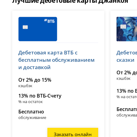
Лучшие дебетовые карты Джанкоя
ВТБ
ВТБ
Дебетовая карта ВТБ с
Дебето
лицензия № 1000
лицензия 
бесплатным обслуживанием
сказки
и доставкой
От 2% д
кэшбэк
От 2% до 15%
кэшбэк
13% по 
13% по ВТБ-Счету
% на остат
% на остаток
Бесплат
Бесплатно
обслужив
обслуживание
Заказать онлайн