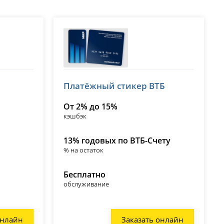
ВТБ
Платёжный стикер ВТБ
лицензия № 1000
От 2% до 15%
кэшбэк
13% годовых по ВТБ-Счету
% на остаток
Бесплатно
обслуживание
онлайн
Заказать онлайн