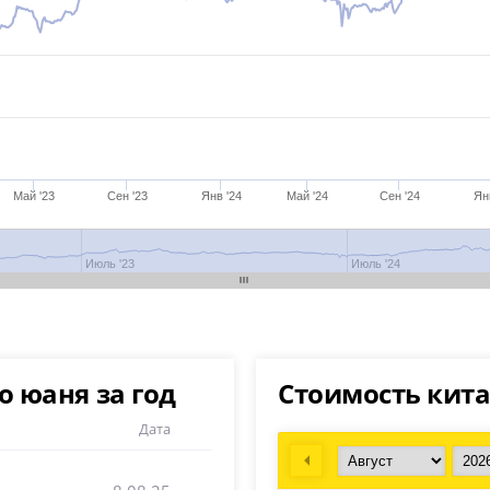
Май '23
Сен '23
Янв '24
Май '24
Сен '24
Ян
Июль '23
Июль '24
 юаня за год
Стоимость кита
Дата
Prev