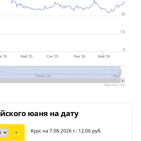
10
7.5
5
в '25
Май '25
Сен '25
Янв '26
Май '26
Июль '25
Июл…
Highcharts.com
йского юаня на дату
Курс на 7.08.2026 г.: 12,06 руб.
Next