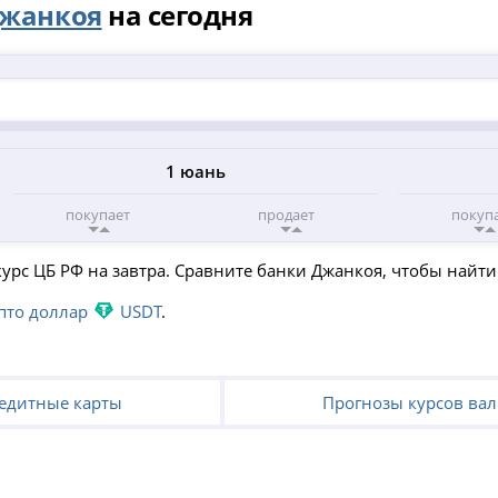
жанкоя
на сегодня
1 юань
покупает
продает
покуп
курс ЦБ РФ на завтра. Сравните банки Джанкоя, чтобы найт
пто доллар
USDT
.
едитные карты
Прогнозы курсов ва