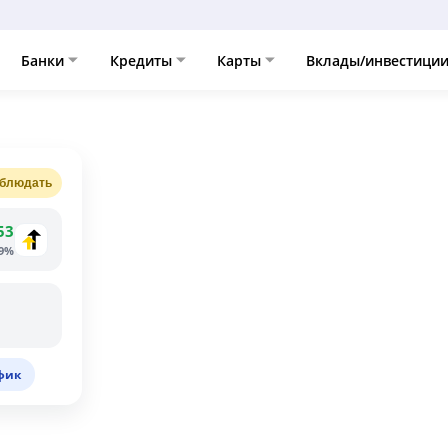
Банки
Кредиты
Карты
Вклады/инвестици
блюдать
53
79%
фик