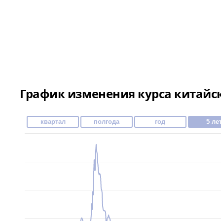
График изменения курса китайск
квартал
полгода
год
5 ле