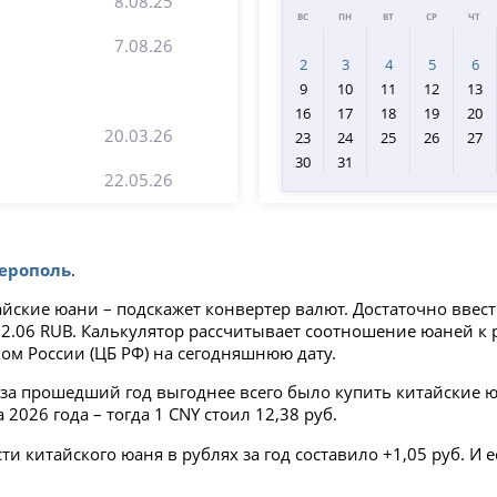
8.08.25
ВС
ПН
ВТ
СР
ЧТ
7.08.26
2
3
4
5
6
9
10
11
12
13
16
17
18
19
20
20.03.26
23
24
25
26
27
30
31
22.05.26
ерополь
.
айские юани – подскажет конвертер валют. Достаточно ввес
= 12.06 RUB. Калькулятор рассчитывает соотношение юаней 
ом России (ЦБ РФ) на сегодняшнюю дату.
за прошедший год выгоднее всего было купить китайские юа
026 года – тогда 1 CNY стоил 12,38 руб.
 китайского юаня в рублях за год составило +1,05 руб. И е