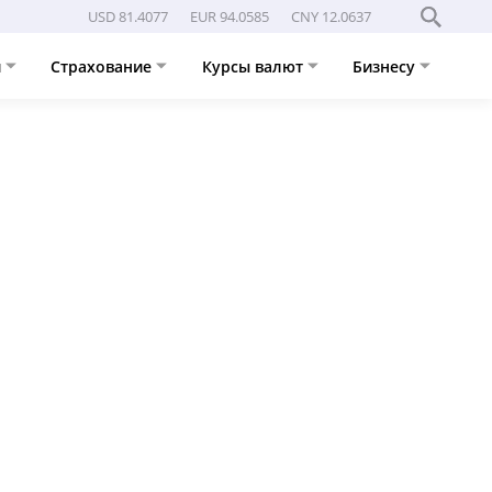
USD 81.4077
EUR 94.0585
CNY 12.0637
и
Страхование
Курсы валют
Бизнесу