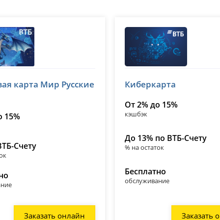
ВТБ
вая карта Мир Русские
Киберкарта
№ 1000
лицензия № 1000
От 2% до 15%
кэшбэк
о 15%
До 13% по ВТБ-Счету
ВТБ-Счету
% на остаток
ок
Бесплатно
но
обслуживание
ание
Заказать онлайн
Заказать 