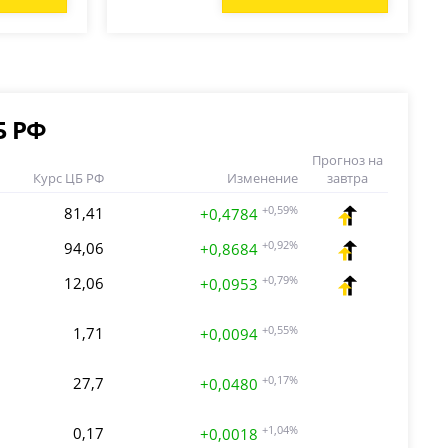
Б РФ
Прогноз на
Курс ЦБ РФ
Изменение
завтра
81,41
+0,59%
+0,4784
94,06
+0,92%
+0,8684
12,06
+0,79%
+0,0953
1,71
+0,55%
+0,0094
27,7
+0,17%
+0,0480
0,17
+1,04%
+0,0018