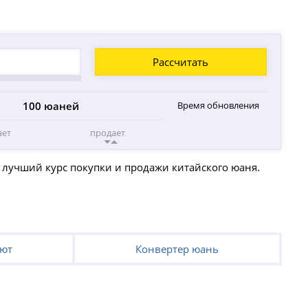
Рассчитать
100 юаней
Время обновления
ает
продает
и лучший курс покупки и продажи китайского юаня.
лют
Конвертер юань