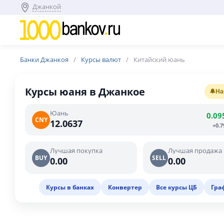
Джанкой
Банки Джанкоя
Курсы валют
Китайский юань
Курсы юаня в Джанкое
🔔
На
Юань
0.09
CNY
12.0637
+0.
Лучшая покупка
Лучшая продажа
BUY
SELL
0.00
0.00
Курсы в банках
Конвертер
Все курсы ЦБ
Гра