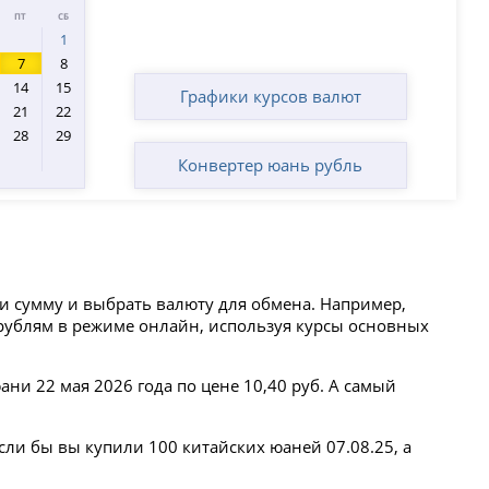
ПТ
СБ
1
7
8
14
15
Графики курсов валют
21
22
28
29
Конвертер юань рубль
ти сумму и выбрать валюту для обмена. Например,
к рублям в режиме онлайн, используя курсы основных
ни 22 мая 2026 года по цене 10,40 руб. А самый
сли бы вы купили 100 китайских юаней 07.08.25, а