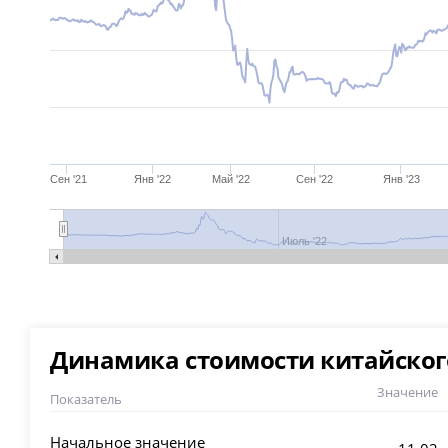
Сен '21
Янв '22
Май '22
Сен '22
Янв '23
Июль '22
Динамика стоимости китайского
Значение
Показатель
Начальное значение