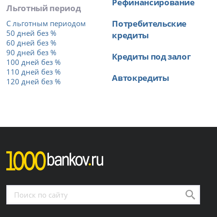
Рефинансирование
Льготный период
Потребительские
С льготным периодом
50 дней без %
кредиты
60 дней без %
90 дней без %
Кредиты под залог
100 дней без %
110 дней без %
Автокредиты
120 дней без %