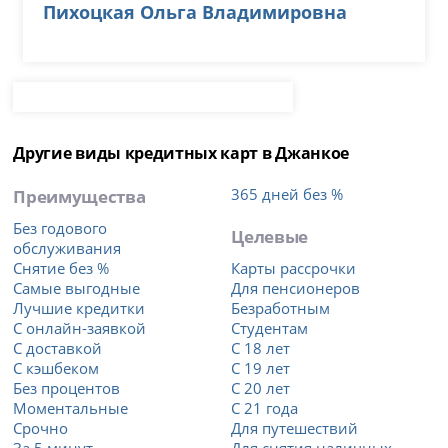
Пихоцкая Ольга Владимировна
Другие виды кредитных карт в Джанкое
Преимущества
365 дней без %
Без годового
Целевые
обслуживания
Снятие без %
Карты рассрочки
Самые выгодные
Для пенсионеров
Лучшие кредитки
Безработным
С онлайн-заявкой
Студентам
С доставкой
С 18 лет
С кэшбеком
С 19 лет
Без процентов
С 20 лет
Моментальные
С 21 года
Срочно
Для путешествий
За 5 минут
Для снятия наличных