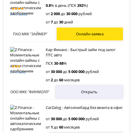
0
,
8
% в день (ПСК
292
%)
от
2 000
до
30 000
рублей
84 отзыва
от
7
до
30
дней
Онлайн-заявка
ПАО МКК "ЗАЙМЕР"
Кар Финанс - Быстрый займ под залог
ПТС авто
ПСК
30
-
88
%
от
30 000
до
5 000 000
рублей
21 отзыв
от
2
до
60
месяцев
Открыть
ООО МКК "ФИНМОЛЛ"
CarZalog - Автоломбард без визита в офис
от
30 000
до
5 000 000
рублей
от
1
до
60
месяцев