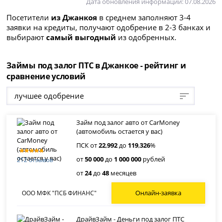
Дата обновления информации: 07.08.2026
Посетители
из Джанкоя
в среднем заполняют 3-4
заявки на кредиты, получают одобрение в 2-3 банках и
выбирают
самый выгодный
из одобренных.
Займы под залог ПТС в Джанкое - рейтинг и
сравнение условий
лучшее одобрение
Займ под залог авто от CarMoney
(автомобиль остается у вас)
ПСК от
22
,
992
до
119
,
326
%
от
50 000
до
1 000 000
рублей
212 отзывов
от
24
до
48
месяцев
Онлайн-заявка
ООО МФК "ПСБ ФИНАНС"
ДрайвЗайм - Деньги под залог ПТС