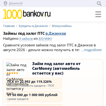
Джанкой
Главная
Кредиты в Джанкое
Микрозаймы
Займы под залог ПТС
в Джанкое
Найдено
из
6 займов
833 МФО
Сравните условия займов под залог ПТС в Джанкое в
августе 2026 - деньги можно получить в течение 1 дня,
...подробнее
при этом автомобиль останется у вас. Условия займов
под ПТС в МФО Джанкоя: сумма кредита до 1 000 000 ₽,
Займ под залог авто от
срок от 7 дней до 60 месяцев.
CarMoney (автомобиль
остается у вас)
ПСК от 22,992 до 119,326%
полная стоимость кредита – ПСК
от 50 000 до 1 000 000 рублей
сумма кредита