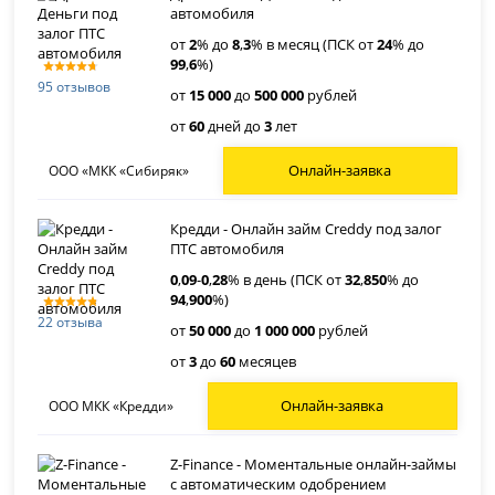
автомобиля
от
2
% до
8
,
3
% в месяц (ПСК от
24
% до
99
,
6
%)
95 отзывов
от
15 000
до
500 000
рублей
от
60
дней до
3
лет
Онлайн-заявка
ООО «МКК «Сибиряк»
Кредди - Онлайн займ Creddy под залог
ПТС автомобиля
0
,
09
-
0
,
28
% в день (ПСК от
32
,
850
% до
94
,
900
%)
22 отзыва
от
50 000
до
1 000 000
рублей
от
3
до
60
месяцев
Онлайн-заявка
ООО МКК «Кредди»
Z-Finance - Моментальные онлайн-займы
с автоматическим одобрением