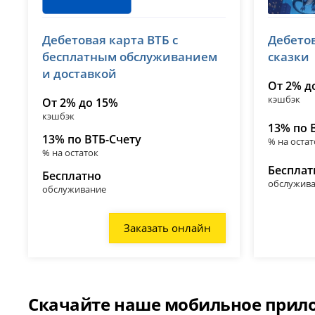
ВТБ
ВТБ
Дебетовая карта ВТБ с
Дебето
лицензия № 1000
лицензия 
бесплатным обслуживанием
сказки
и доставкой
От 2% д
кэшбэк
От 2% до 15%
кэшбэк
13% по 
13% по ВТБ-Счету
% на остат
% на остаток
Бесплат
Бесплатно
обслужив
обслуживание
Заказать онлайн
Скачайте наше мобильное прило