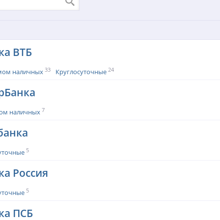
ка ВТБ
33
24
мом наличных
Круглосуточные
рБанка
7
ом наличных
банка
5
уточные
ка Россия
5
уточные
ка ПСБ