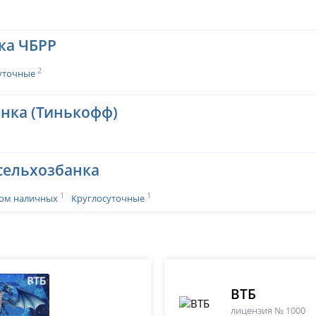
ка ЧБРР
2
уточные
нка (Тинькофф)
сельхозбанка
1
1
ом наличных
Круглосуточные
ВТБ
лицензия № 1000