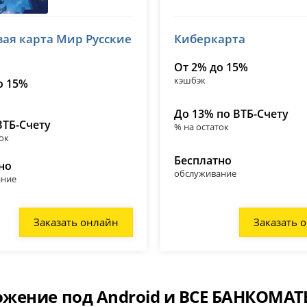
вая карта Мир Русские
Киберкарта
№ 1000
От 2% до 15%
кэшбэк
о 15%
До 13% по ВТБ-Счету
ВТБ-Счету
% на остаток
ок
Бесплатно
но
обслуживание
ание
Заказать онлайн
Заказать 
жение под Android и ВСЕ БАНКОМАТ