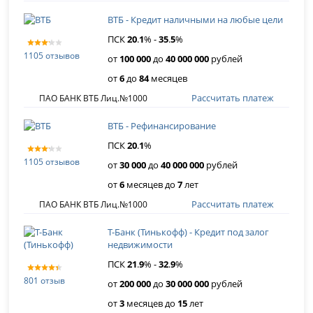
ВТБ - Кредит наличными на любые цели
ПСК
20
.
1
% -
35
.
5
%
1105 отзывов
от
100 000
до
40 000 000
рублей
от
6
до
84
месяцев
Рассчитать платеж
ПАО БАНК ВТБ Лиц.№1000
ВТБ - Рефинансирование
ПСК
20
.
1
%
1105 отзывов
от
30 000
до
40 000 000
рублей
от
6
месяцев до
7
лет
Рассчитать платеж
ПАО БАНК ВТБ Лиц.№1000
Т-Банк (Тинькофф) - Кредит под залог
недвижимости
ПСК
21
.
9
% -
32
.
9
%
801 отзыв
от
200 000
до
30 000 000
рублей
от
3
месяцев до
15
лет