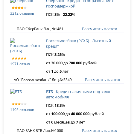
СберБанк - Кредит на образование с
господдержкой
3212 отзывов
ПСК
3
% -
22
.
22
%
Рассчитать платеж
ПАО СберБанк Лиц.№1481
Россельхозбанк (РСХБ) - Льготный
кредит
ПСК
3
.
25
%
от
30 000
до
700 000
рублей
1971 отзыв
от
1
до
5
лет
Рассчитать платеж
АО "Россельхозбанк" Лиц.№3349
ВТБ - Кредит наличными под залог
автомобиля
ПСК
18
.
3
%
1105 отзывов
от
100 000
до
40 000 000
рублей
от
6
месяцев до
7
лет
Рассчитать платеж
ПАО БАНК ВТБ Лиц.№1000