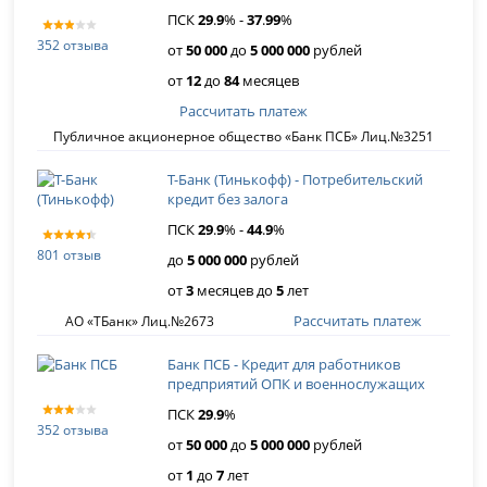
ПСК
29
.
9
% -
37
.
99
%
352 отзыва
от
50 000
до
5 000 000
рублей
от
12
до
84
месяцев
Рассчитать платеж
Публичное акционерное общество «Банк ПСБ» Лиц.№3251
Т-Банк (Тинькофф) - Потребительский
кредит без залога
ПСК
29
.
9
% -
44
.
9
%
801 отзыв
до
5 000 000
рублей
от
3
месяцев до
5
лет
Рассчитать платеж
АО «ТБанк» Лиц.№2673
Банк ПСБ - Кредит для работников
предприятий ОПК и военнослужащих
ПСК
29
.
9
%
352 отзыва
от
50 000
до
5 000 000
рублей
от
1
до
7
лет