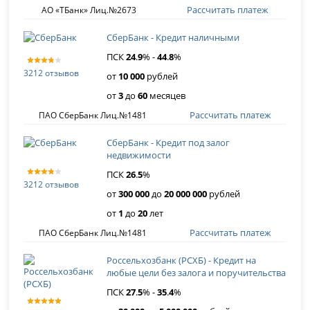
Рассчитать платеж
АО «ТБанк» Лиц.№2673
СберБанк - Кредит наличными
ПСК
24
.
9
% -
44
.
8
%
3212 отзывов
от
10 000
рублей
от
3
до
60
месяцев
Рассчитать платеж
ПАО СберБанк Лиц.№1481
СберБанк - Кредит под залог
недвижимости
ПСК
26
.
5
%
3212 отзывов
от
300 000
до
20 000 000
рублей
от
1
до
20
лет
Рассчитать платеж
ПАО СберБанк Лиц.№1481
Россельхозбанк (РСХБ) - Кредит на
любые цели без залога и поручительства
ПСК
27
.
5
% -
35
.
4
%