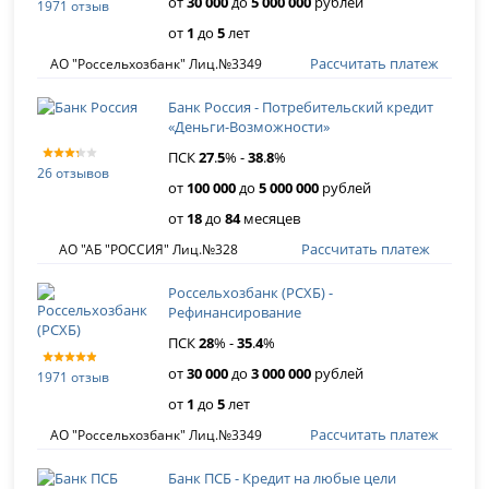
от
30 000
до
5 000 000
рублей
1971 отзыв
от
1
до
5
лет
Рассчитать платеж
АО "Россельхозбанк" Лиц.№3349
Банк Россия - Потребительский кредит
«Деньги-Возможности»
ПСК
27
.
5
% -
38
.
8
%
26 отзывов
от
100 000
до
5 000 000
рублей
от
18
до
84
месяцев
Рассчитать платеж
АО "АБ "РОССИЯ" Лиц.№328
Россельхозбанк (РСХБ) -
Рефинансирование
ПСК
28
% -
35
.
4
%
от
30 000
до
3 000 000
рублей
1971 отзыв
от
1
до
5
лет
Рассчитать платеж
АО "Россельхозбанк" Лиц.№3349
Банк ПСБ - Кредит на любые цели